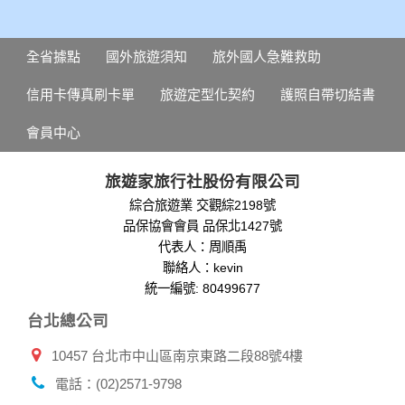
全省據點
國外旅遊須知
旅外國人急難救助
信用卡傳真刷卡單
旅遊定型化契約
護照自帶切結書
會員中心
旅遊家旅行社股份有限公司
綜合旅遊業 交觀綜2198號
品保協會會員 品保北1427號
代表人：周順禹
聯絡人：kevin
統一編號: 80499677
台北總公司
10457 台北市中山區南京東路二段88號4樓
電話：(02)2571-9798